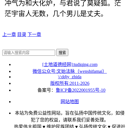
冲气为和大化炉，与君说了莫疑狐。茫
茫宇宙人无数，几个男儿是丈夫。
上一章
目录
下一章
搜索
[土地道德经网]:tudiqing.com
微信公众号:文始法脉（wenshifamai）
\/:ddjy_zhida
版权所有:2011-
2026
备案号：
鲁ICP备2022001955号-10
网站地图
本站为免费公益性网站，旨在弘扬中国传统文化，如侵
犯了您的权益，请联系我们妥善处理。
热爱伟大祖国 ♥ 维护民族团结 ♥ 弘扬传统文化 ♥ 促进社