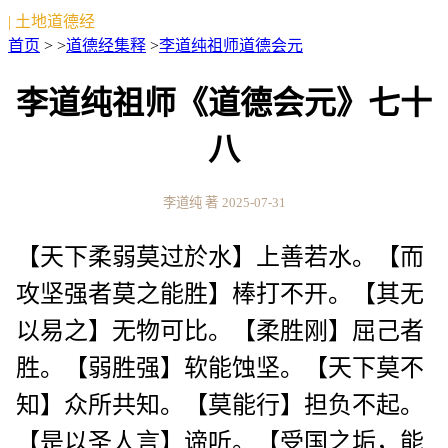
| 土地道德经
首页
> >
道德经集释
>
李道纯祖师道德会元
李道纯祖师《道德会元》七十
八
李道纯 著
2025-07-31
【天下柔弱莫过於水】上善若水。【而
攻坚强者莫之能胜】棒打不开。【其无
以易之】无物可比。【柔胜刚】屈己者
胜。【弱胜强】软能蚀坚。【天下莫不
知】众所共知。【莫能行】担负不起。
【是以圣人言】谛听。【受国之垢，能