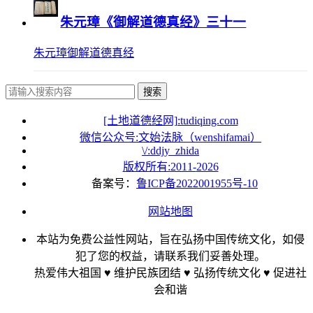
朱元璋《御解道德真经》三十一
朱元璋御解道德真经
搜索
[土地道德经网]:tudiqing.com
微信公众号:文始法脉（wenshifamai）
\/:ddjy_zhida
版权所有:2011-
2026
备案号：
鲁ICP备2022001955号-10
网站地图
本站为免费公益性网站，旨在弘扬中国传统文化，如侵
犯了您的权益，请联系我们妥善处理。
热爱伟大祖国 ♥ 维护民族团结 ♥ 弘扬传统文化 ♥ 促进社
会和谐