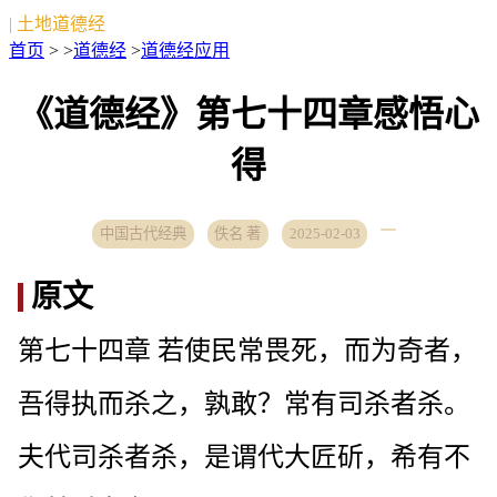
| 土地道德经
首页
> >
道德经
>
道德经应用
《道德经》第七十四章感悟心
得
中国古代经典
佚名 著
2025-02-03
原文
第七十四章 若使民常畏死，而为奇者，
吾得执而杀之，孰敢？常有司杀者杀。
夫代司杀者杀，是谓代大匠斫，希有不