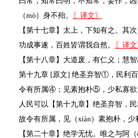
曰常，知常曰明，不知常，妄作，凶。
（mò）身不殆。
〖译文〗
【第十七章】太上，下知有之。其次
功成事遂，百姓皆谓我自然。
〖译文
【第十八章】大道废，有仁义；慧智
第十九章 [原文] 绝圣弃智①，民
令有所属④；见素抱朴⑤，少私寡欲；
人民可以【第十九章】绝圣弃智，民
故令有所属，见（xiàn）素抱朴，
【第二十章】绝学无忧。唯之与阿（