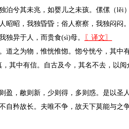
独泊兮其未兆，如婴儿之未孩。傫傫（lěi
昭昭，我独昏昏；俗人察察，我独闷闷。澹（
独异于人，而贵食(sì)母。
〖译文〗
。道之为物，惟恍惟惚。惚兮恍兮，其中有
甚真，其中有信。自古及今，其名不去，以阅
盈，敝则新，少则得，多则惑。是以圣人抱
不自矜故长。夫唯不争，故天下莫能与之争