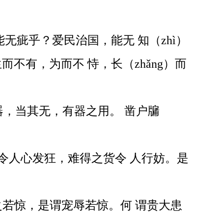
无疵乎？爱民治国，能无 知（zhì）
不有，为而不 恃，长（zhǎng）而
为器，当其无，有器之用。 凿户牖
猎令人心发狂，难得之货令 人行妨。是
若惊，是谓宠辱若惊。何 谓贵大患