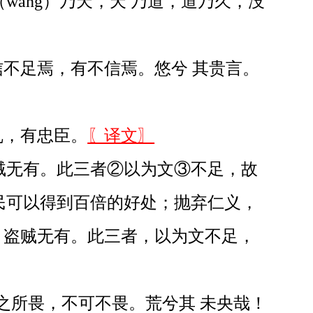
wàng）乃天，天 乃道，道乃久，没
不足焉，有不信焉。悠兮 其贵言。
乱，有忠臣。
〖译文〗
盗贼无有。此三者②以为文③不足，故
人民可以得到百倍的好处；抛弃仁义，
，盗贼无有。此三者，以为文不足，
之所畏，不可不畏。荒兮其 未央哉！