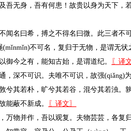
及吾无身，吾有何患！故贵以身为天下，若
闻名曰希，搏之不得名曰微。此三者不可致诘
绳(mǐnmǐn)不可名，复归于无物，是谓
以御今之有，能知古始，是谓道纪。
〖译
，深不可识。夫唯不可识，故强(qiǎng)
敦兮其若朴，旷兮其若谷，混兮其若浊。孰
故能蔽不新成。
〖译文〗
），万物并作，吾以观复。夫物芸芸，各复