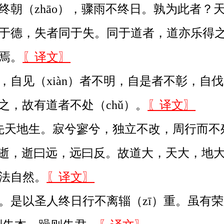
朝（zhāo），骤雨不终日。孰为此者？
于德，失者同于失。同于道者，道亦乐得之
焉。
〖译文〗
自见（xiàn）者不明，自是者不彰，自
）之，故有道者不处（chǔ）。
〖译文〗
，先天地生。寂兮寥兮，独立不改，周行而不
。大曰逝，逝曰远，远曰反。故道大，天大，地
法自然。
〖译文〗
是以圣人终日行不离辎（zī）重。虽有荣观