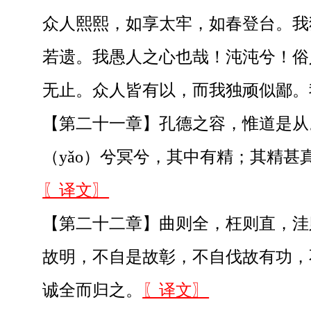
众人熙熙，如享太牢，如春登台。我
若遗。我愚人之心也哉！沌沌兮！俗人
无止。众人皆有以，而我独顽似鄙。我
【第二十一章】孔德之容，惟道是从
（yǎo）兮冥兮，其中有精；其精
〖译文〗
【第二十二章】曲则全，枉则直，洼则
故明，不自是故彰，不自伐故有功，
诚全而归之。
〖译文〗