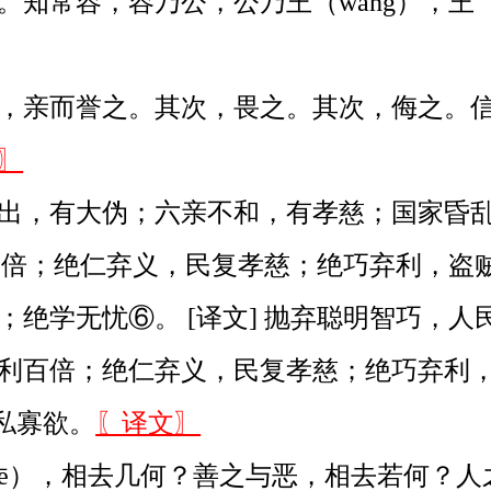
知常容，容乃公，公乃王（wàng），王（
，亲而誉之。其次，畏之。其次，侮之。信
〗
出，有大伪；六亲不和，有孝慈；国家昏
利百倍；绝仁弃义，民复孝慈；绝巧弃利，
绝学无忧⑥。 [译文] 抛弃聪明智巧，
利百倍；绝仁弃义，民复孝慈；绝巧弃利
少私寡欲。
〖译文〗
ē），相去几何？善之与恶，相去若何？人