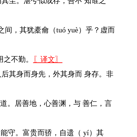
其尘。湛兮似或存，吾不 知谁之
，其犹橐龠（tuó yuè）乎？虚而
用之不勤。
〖译文〗
后其身而身先，外其身而 身存。非
于道。居善地，心善渊，与 善仁，言
能守。富贵而骄，自遗（ yí）其