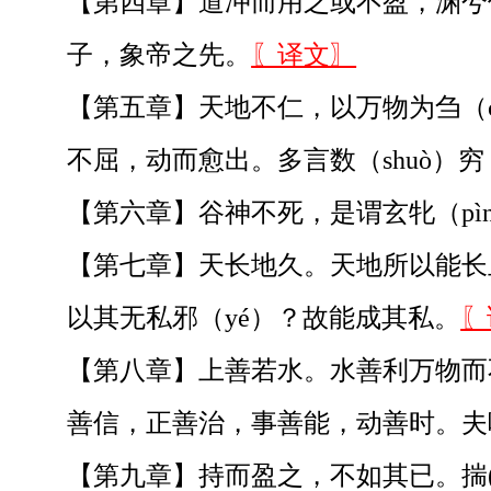
【第四章】道冲而用之或不盈，渊兮
子，象帝之先。
〖译文〗
【第五章】天地不仁，以万物为刍（c
不屈，动而愈出。多言数（shuò）
【第六章】谷神不死，是谓玄牝（p
【第七章】天长地久。天地所以能长
以其无私邪（yé）？故能成其私。
〖
【第八章】上善若水。水善利万物而不
善信，正善治，事善能，动善时。夫
【第九章】持而盈之，不如其已。揣(c