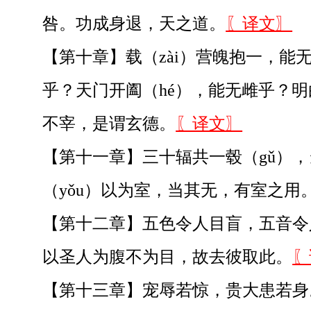
咎。功成身退，天之道。
〖译文〗
【第十章】载（zài）营魄抱一，能
乎？天门开阖（hé），能无雌乎？明
不宰，是谓玄德。
〖译文〗
【第十一章】三十辐共一毂（gǔ），当
（yǒu）以为室，当其无，有室之
【第十二章】五色令人目盲，五音令人
以圣人为腹不为目，故去彼取此。
〖
【第十三章】宠辱若惊，贵大患若身