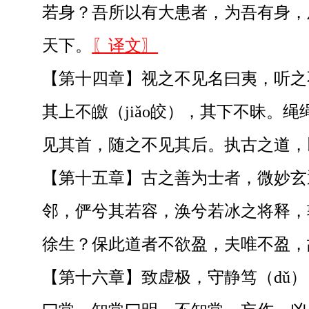
若身？吾所以有大患者，为吾有身，
天下。
〖译文〗
【第十四章】视之不见名曰夷，听之不
其上不皦（jiǎo皎），其下不昧。绳
见其首，随之不见其后。执古之道，
【第十五章】古之善为士者，微妙玄通
邻，俨兮其若容，涣兮若冰之将释，
徐生？保此道者不欲盈，夫唯不盈，
【第十六章】致虚极，守静笃（dǔ