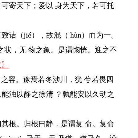
可寄天下；爱以 身为天下，若可托
（jié），故混（ hùn）而为一。
无状之状，无 物之象。是谓惚恍。迎之不
文〗
为之容。豫焉若冬涉川，犹 兮若畏四
能浊以静之徐清 ？孰能安以久动之
归其根。归根曰静，是谓复 命。复命