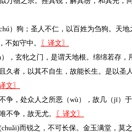
似万物之宗。挫其锐，解其纷，和其光，同
hú）狗；圣人不仁，以百姓为刍狗。天地之间
穷，不如守中。
〖译文〗
ìn），玄牝之门，是谓天地根。绵绵若存，
且久者，以其不自生，故能长生。是以圣人
译文〗
争，处众人之所恶（wù），故几（jī）
唯不争，故无尤。
〖译文〗
huǎi)而锐之，不可长保。金玉满堂，莫之