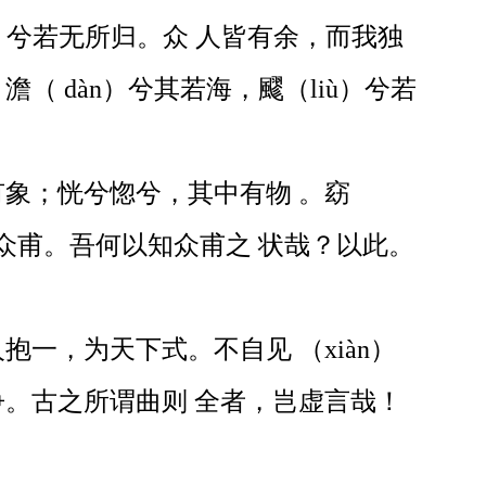
）兮若无所归。众 人皆有余，而我独
 dàn）兮其若海，飂（liù）兮若
象；恍兮惚兮，其中有物 。窈
众甫。吾何以知众甫之 状哉？以此。
一，为天下式。不自见 （xiàn）
。古之所谓曲则 全者，岂虚言哉！