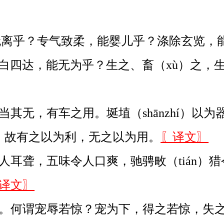
无离乎？专气致柔，能婴儿乎？涤除玄览，能
白四达，能无为乎？生之、畜（xù）之，生而
其无，有车之用。埏埴（shānzhí）以
用。故有之以为利，无之以为用。
〖译文〗
耳聋，五味令人口爽，驰骋畋（tián）
译文〗
。何谓宠辱若惊？宠为下，得之若惊，失之