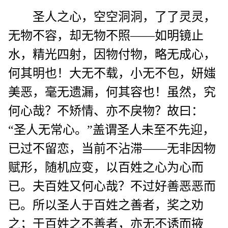
圣人之心，空空洞洞，了了灵灵，
无物不容，却无物不照——如明镜止
水，精光四射，因物付物，略无成心，
何其明也！大无不载，小无不包，妍媸
美恶，毫无遗漏，何其容也！虽然，究
何心哉？不矫情、亦不戾物？故曰：
“圣人无常心。”盖谓圣人未至不先迎，
已过不留恋，当前不沾滞——无非因物
赋形，随机应变，以百姓之心为心而
已。夫百姓又何心哉？不过好善恶恶而
已。所以圣人于百姓之善者，奖之劝
之；于百姓之不善者，亦无不诱而掖