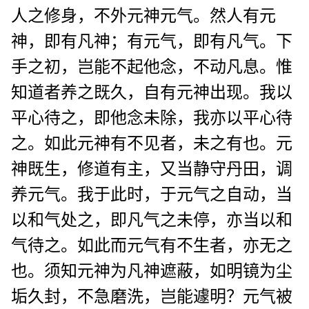
人之修身，不外元神元气。然人有元
神，即有凡神；有元气，即有凡气。下
手之初，岂能不起他念，不动凡息。惟
知道者养之既久，自有元神出现。我以
平心待之，即他念未除，我亦以平心待
之。如此元神有不见者，未之有也。元
神既生，修道有主，又当静守丹田，调
养元气。我于此时，于元气之自动，当
以和气处之，即凡气之未停，亦当以和
气待之。如此而元气有不生者，亦无之
也。须知元神为凡神遮蔽，如明镜为尘
垢久封，不急磨洗，岂能遽明？元气被