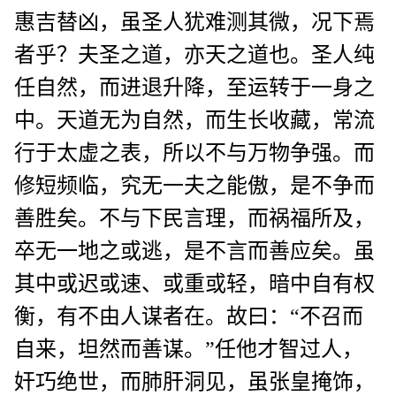
惠吉替凶，虽圣人犹难测其微，况下焉
者乎？夫圣之道，亦天之道也。圣人纯
任自然，而进退升降，至运转于一身之
中。天道无为自然，而生长收藏，常流
行于太虚之表，所以不与万物争强。而
修短频临，究无一夫之能傲，是不争而
善胜矣。不与下民言理，而祸福所及，
卒无一地之或逃，是不言而善应矣。虽
其中或迟或速、或重或轻，暗中自有权
衡，有不由人谋者在。故曰：“不召而
自来，坦然而善谋。”任他才智过人，
奸巧绝世，而肺肝洞见，虽张皇掩饰，