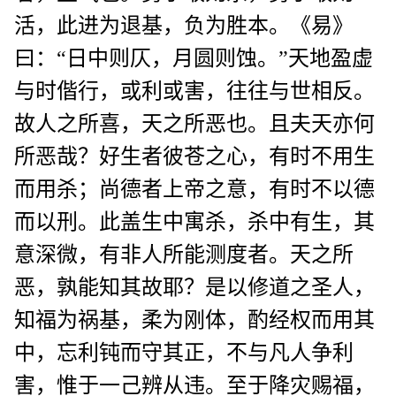
活，此进为退基，负为胜本。《易》
曰：“日中则仄，月圆则蚀。”天地盈虚
与时偕行，或利或害，往往与世相反。
故人之所喜，天之所恶也。且夫天亦何
所恶哉？好生者彼苍之心，有时不用生
而用杀；尚德者上帝之意，有时不以德
而以刑。此盖生中寓杀，杀中有生，其
意深微，有非人所能测度者。天之所
恶，孰能知其故耶？是以修道之圣人，
知福为祸基，柔为刚体，酌经权而用其
中，忘利钝而守其正，不与凡人争利
害，惟于一己辨从违。至于降灾赐福，