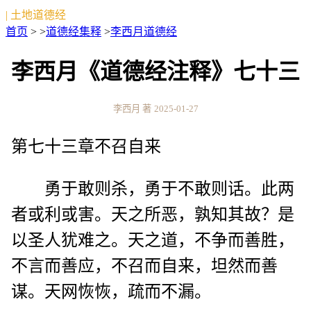
| 土地道德经
首页
> >
道德经集释
>
李西月道德经
李西月《道德经注释》七十三
李西月 著
2025-01-27
第七十三章不召自来
勇于敢则杀，勇于不敢则话。此两
者或利或害。天之所恶，孰知其故？是
以圣人犹难之。天之道，不争而善胜，
不言而善应，不召而自来，坦然而善
谋。天网恢恢，疏而不漏。