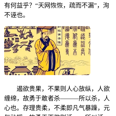
有何益乎？“天网恢恢，疏而不漏”，洵
不诬也。
遏欲贵果，不果则人心放纵，人欲
缠绵，故勇于敢者杀———所以杀，人
心也。存理贵柔，不柔即凡气暴躁，元