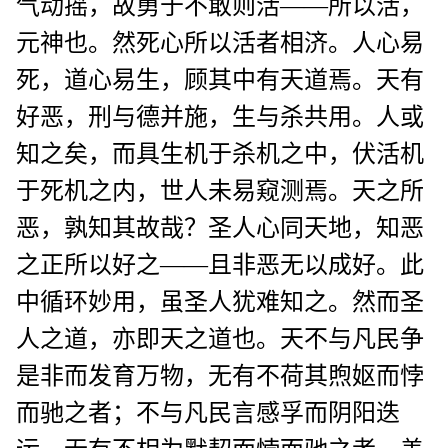
气动摇，故勇于不敢则活——所以活，
元神也。然死心所以活者相济。人心易
死，道心易生，顾其中有天道焉。天有
好恶，刑与德并施，生与杀共用。人或
知之矣，而具生机于杀机之中，伏活机
于死机之内，世人未易窥测焉。天之所
恶，孰知其故哉？圣人心同天地，知恶
之正所以好之——且非恶无以成好。此
中循环妙用，虽圣人犹难知之。然而圣
人之道，亦即天之道也。天不与凡民争
是非而发育万物，无有不荷其煦妪而悖
而驰之者；不与凡民言感孚而阴阳迭