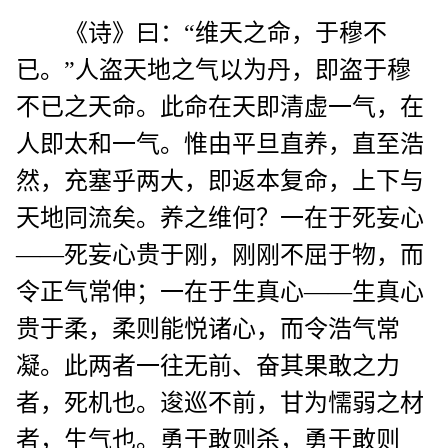
《诗》曰：“维天之命，于穆不
已。”人盗天地之气以为丹，即盗于穆
不已之天命。此命在天即清虚一气，在
人即太和一气。惟由平旦直养，直至浩
然，充塞乎两大，即返本复命，上下与
天地同流矣。养之维何？一在于死妄心
——死妄心贵于刚，刚刚不屈于物，而
令正气常伸；一在于生真心——生真心
贵于柔，柔则能悦诸心，而令浩气常
凝。此两者一往无前、奋其果敢之力
者，死机也。逡巡不前，甘为懦弱之材
者，生气也。勇于敢则杀，勇于敢则