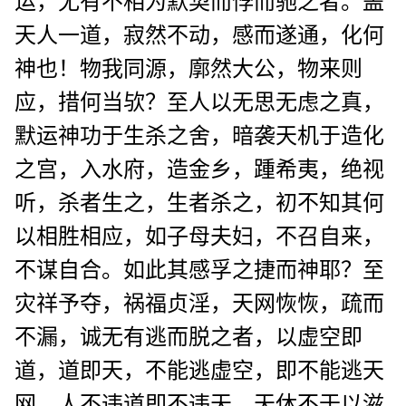
运，无有不相为默契而悖而驰之者。盖
天人一道，寂然不动，感而遂通，化何
神也！物我同源，廓然大公，物来则
应，措何当欤？至人以无思无虑之真，
默运神功于生杀之舍，暗袭天机于造化
之宫，入水府，造金乡，踵希夷，绝视
听，杀者生之，生者杀之，初不知其何
以相胜相应，如子母夫妇，不召自来，
不谋自合。如此其感孚之捷而神耶？至
灾祥予夺，祸福贞淫，天网恢恢，疏而
不漏，诚无有逃而脱之者，以虚空即
道，道即天，不能逃虚空，即不能逃天
网。人不违道即不违天，天休不于以滋