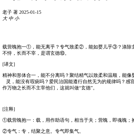
老子 著
2025-01-15
大
中
小
载营魄抱一①，能无离乎？专气致柔②，能如婴儿乎③？涤除
不恃，长而不宰，是谓玄德⑩。
[译文]
精神和形体合一，能不分离吗？聚结精气以致柔和温顺，能像
灵，能没有瑕疵吗？爱民治国能遵行自然无为的规律吗？感官
作万物之长而不主宰他们，这就叫做“玄德”。
[注释]
①载营魄抱一：载，用作助语句，相当于夫；营魄，即魂魄；
②专气：专，结聚之意。专气即集气。