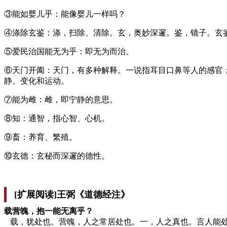
③能如婴儿乎：能像婴儿一样吗？
④涤除玄鉴：涤，扫除、清除。玄，奥妙深邃。鉴，镜子。玄
⑤爱民治国能无为乎：即无为而治。
⑥天门开阖：天门，有多种解释。一说指耳目口鼻等人的感官
静、变化和运动。
⑦能为雌：雌，即宁静的意思。
⑧知：通智，指心智、心机。
⑨畜：养育、繁殖。
⑩玄德：玄秘而深邃的德性。
[扩展阅读]王弼《道德经注》
载营魄，抱一能无离乎？
载，犹处也。营魄，人之常居处也。一，人之真也。言人能处