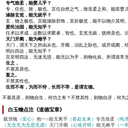
专气致柔，能婴儿乎？
专，任也。致，极也。言任自然之气，致至柔之和。能若婴儿
涤除玄览，能无疵乎？
玄，物之极也。言能涤除邪饰，至於极览，能不以物介其明。
爱民治国，能无知乎？
任术以求成，运数以求匿者，智也。玄览无疵，犹绝圣也。治
天门开阖，能为雌乎？
天门，谓天下之所由从也。开阖，治乱之际也。或开或阖，
明白四达，能无知乎？
言至明四达，无迷无惑，能无以为乎，则物化矣。所谓道常无
生之，
不塞其原也。
畜之。
不禁其性也。
生而不有，为而不恃，长而不宰，是谓玄德。
不塞其原，则物自生，何功之有？不禁其性，则物自济，何为
白玉蟾点注《道德宝章》
载营魄
（安心）
抱一
○
能无离乎
（甚处去来）
专炁致柔
（纯
（无念无为无思无虑）
天门开阖
（心地开明）
能无雌乎
（一