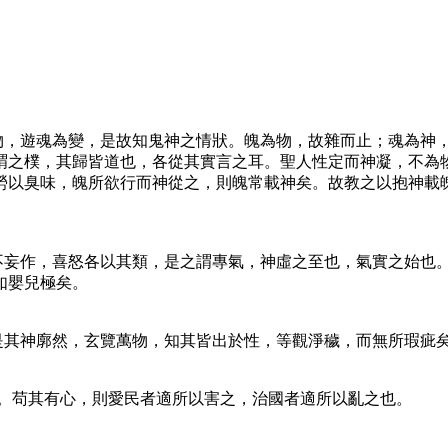
，遊魂為變，是故知鬼神之情狀。魄為物，故雜而止；魂為神
謂之樸，其歸皆道也，各從其實言之耳。聖人性定而神凝，不為
勞以臭味，魄所欲行而神從之，則魄常載神矣。故教之以抱神載
妄作，喜怒各以其類，是之謂專氣，神虛之至也，氣實之始也
如嬰兒極矣。
其神廓然，玄覽萬物，知其皆出於性，等觀淨穢，而無所瑕疵
。苟其有心，則愛民者適所以害之，治國者適所以亂之也。