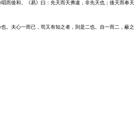
待唱而後和。《易》曰：先天而天弗違，非先天也；後天而奉天
心也。夫心一而已，苟又有知之者，則是二也。自一而二，蔽之