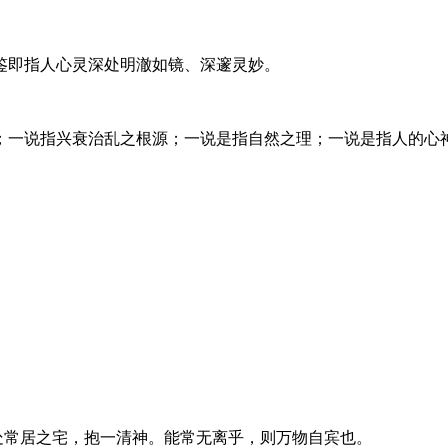
鉴即指人心灵深处明澈如镜、深邃灵妙。
；一说指兴衰治乱之根源；一说是指自然之理；一说是指人的心神
常居之宅，抱一清神。能常无离乎，则万物自宾也。