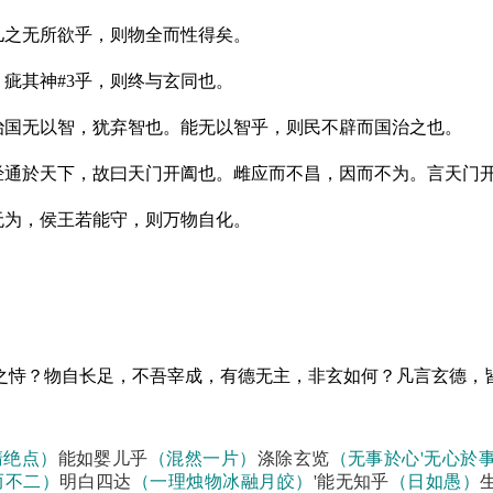
之无所欲乎，则物全而性得矣。
疵其神#3乎，则终与玄同也。
国无以智，犹弃智也。能无以智乎，则民不辟而国治之也。
经通於天下，故曰天门开阖也。雌应而不昌，因而不为。言天门
为，侯王若能守，则万物自化。
之恃？物自长足，不吾宰成，有德无主，非玄如何？凡言玄德，
清绝点）
能如婴儿乎
（混然一片）
涤除玄览
（无事於心
'
无心於
而不二）
明白四达
（一理烛物冰融月皎）
'
能无知乎
（日如愚）