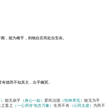
开阖，能为雌乎，则物自宾而处自安矣。
皆有德而不知其主，出乎幽冥。
事）
能无疵乎
（身心一如）
爱民治国
（怡神养炁）
能无为乎
生之畜之
（一心所存
'
包含万象）
生而不有
（心同太虚）
为而不