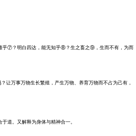
雌乎⑦？明白四达，能无知乎⑧？生之畜之⑨，生而不有，为而
吗？让万事万物生长繁殖，产生万物、养育万物而不占为己有，
合于道。又解释为身体与精神合一。