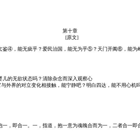
第十章
[原文]
玄鉴④，能无疵乎？爱民治国，能无为乎⑤？天门开阖⑥，能为
婴儿的无欲状态吗？清除杂念而深入观察心
与外界的对立变化相接触，能宁静吧？明白四达，能不用心机
抱一，即合一。一，指道，抱一意为魂魄合而为一，二者合一即