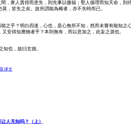
間，衆人貴得而患失，則先事以徼福；聖人循理而知天命，則
必莫，皆失之矣。故所謂能為雌者，亦不失時而已。
能之乎？明白四達，心也，是心無所不知，然而未嘗有能知之
，又安得知應物者乎？本則無有，而以意加之，此妄之源也。
之知也，故曰玄德。
及译文
张让人无知吗？（上）