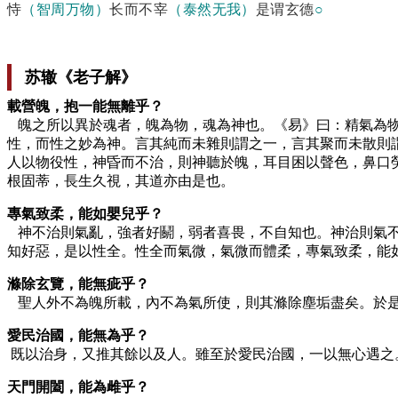
恃
（智周万物）
长而不宰
（泰然无我）
是谓玄德
○
苏辙《老子解》
載營魄，抱一能無離乎？
魄之所以異於魂者，魄為物，魂為神也。《易》曰：精氣為物
性，而性之妙為神。言其純而未雜則謂之一，言其聚而未散則
人以物役性，神昏而不治，則神聽於魄，耳目困以聲色，鼻口
根固蒂，長生久視，其道亦由是也。
專氣致柔，能如嬰兒乎？
神不治則氣亂，強者好鬬，弱者喜畏，不自知也。神治則氣不
知好惡，是以性全。性全而氣微，氣微而體柔，專氣致柔，能
滌除玄覽，能無疵乎？
聖人外不為魄所載，內不為氣所使，則其滌除塵垢盡矣。於是
愛民治國，能無為乎？
既以治身，又推其餘以及人。雖至於愛民治國，一以無心遇之
天門開闔，能為雌乎？