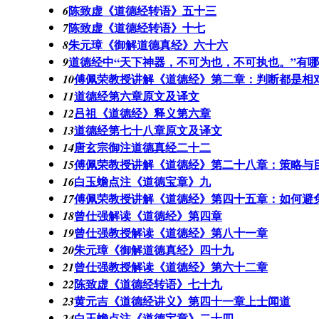
陈致虚《道德经转语》五十三
6
陈致虚《道德经转语》十七
7
朱元璋《御解道德真经》六十六
8
道德经中“天下神器，不可为也，不可执也。”有
9
傅佩荣教授讲解《道德经》第二章：判断都是相
10
道德经第六章原文及译文
11
吕祖《道德经》释义第六章
12
道德经第七十八章原文及译文
13
唐玄宗御注道德真经二十二
14
傅佩荣教授讲解《道德经》第二十八章：策略与
15
白玉蟾点注《道德宝章》九
16
傅佩荣教授讲解《道德经》第四十五章：如何避免
17
曾仕强解读《道德经》第四章
18
曾仕强教授解读《道德经》第八十一章
19
朱元璋《御解道德真经》四十九
20
曾仕强教授解读《道德经》第六十二章
21
陈致虚《道德经转语》七十九
22
黄元吉《道德经讲义》第四十一章上士闻道
23
白玉蟾点注《道德宝章》二十四
24