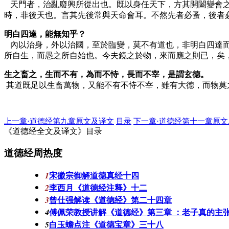
天門者，治亂廢興所從出也。既以身任天下，方其開闔變會之
時，非後天也。言其先後常與天命會耳。不然先者必蚤，後者
明白四達，能無知乎？
內以治身，外以治國，至於臨變，莫不有道也，非明白四達而
所自生，而愚之所自始也。今夫鏡之於物，來而應之則已，矣
生之畜之，生而不有，為而不恃，長而不宰，是謂玄德。
其道既足以生畜萬物，又能不有不恃不宰，雖有大德，而物莫
上一章·道德经第九章原文及译文
目录
下一章·道德经第十一章原文
《道德经全文及译文》目录
道德经周热度
宋徽宗御解道德真经十四
1
李西月《道德经注释》十二
2
曾仕强解读《道德经》第二十四章
3
傅佩荣教授讲解《道德经》第三章 ：老子真的主
4
白玉蟾点注《道德宝章》三十八
5