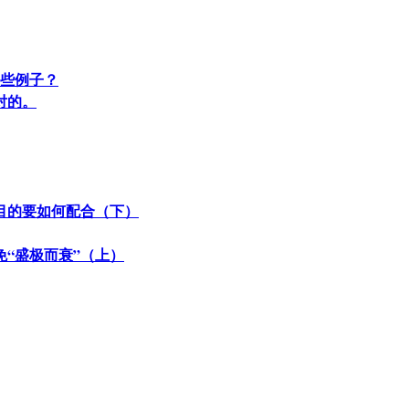
哪些例子？
对的。
目的要如何配合（下）
“盛极而衰”（上）