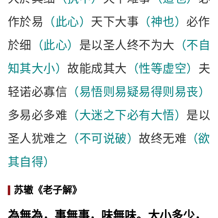
作於易
（此心）
天下大事
（神也）
必作
於细
（此心）
是以圣人终不为大
（不自
知其大小）
故能成其大
（性等虚空）
夫
轻诺必寡信
（易悟则易疑易得则易丧）
多易必多难
（大迷之下必有大悟）
是以
圣人犹难之
（不可说破）
故终无难
（欲
其自得）
苏辙《老子解》
為無為，事無事，味無味。大小多少，