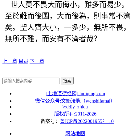
世人莫不畏大而侮小，難多而易少。
至於難而後圖，大而後為，則事常不濟
矣。聖人齊大小，一多少，無所不畏，
無所不難，而安有不濟者哉？
上一章
目录
下一章
搜索
[土地道德经网]:tudiqing.com
微信公众号:文始法脉（wenshifamai）
\/:ddjy_zhida
版权所有:2011-
2026
备案号：
鲁ICP备2022001955号-10
网站地图