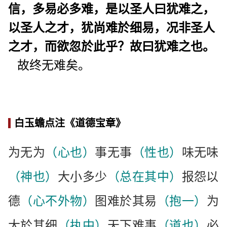
信，多易必多难，是以圣人曰犹难之，
以圣人之才，犹尚难於细易，况非圣人
之才，而欲忽於此乎？故曰犹难之也。
故终无难矣。
白玉蟾点注《道德宝章》
为无为
（心也）
事无事
（性也）
味无味
（神也）
大小多少
（总在其中）
报怨以
德
（心不外物）
图难於其易
（抱一）
为
大於其细
（执中）
天下难事
（道也）
必