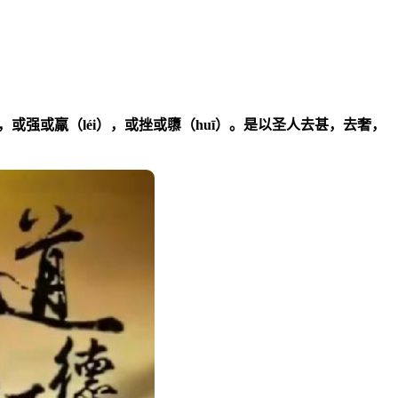
强或羸（léi），或挫或隳（huī）。是以圣人去甚，去奢，