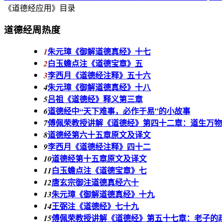
《道德经应用》目录
道德经周热度
朱元璋《御解道德真经》十七
1
白玉蟾点注《道德宝章》五
2
李西月《道德经注释》五十六
3
朱元璋《御解道德真经》十八
4
吕祖《道德经》释义第三章
5
道德经中“天下难事，必作于易”的小故事
6
傅佩荣教授讲解《道德经》第四十二章：道生万物
7
道德经第六十五章原文及译文
8
李西月《道德经注释》四十二
9
道德经第十五章原文及译文
10
白玉蟾点注《道德宝章》七
11
唐玄宗御注道德真经六十
12
朱元璋《御解道德真经》十九
13
王弼注《道德经》七十九
14
傅佩荣教授讲解《道德经》第五十七章：老子的
15