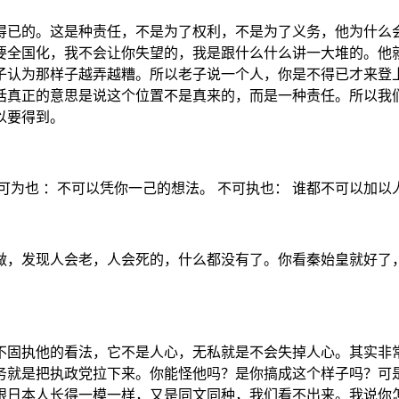
得已的。这是种责任，不是为了权利，不是为了义务，他为什么
要全国化，我不会让你失望的，我是跟什么什么讲一大堆的。他
子认为那样子越弄越糟。所以老子说一个人，你是不得已才来登
话真正的意思是说这个位置不是真来的，而是一种责任。所以我
以要得到。
可为也 ：不可以凭你一己的想法。 不可执也： 谁都不可以加以
做，发现人会老，人会死的，什么都没有了。你看秦始皇就好了
不固执他的看法，它不是人心，无私就是不会失掉人心。其实非
务就是把执政党拉下来。你能怪他吗？是你搞成这个样子吗？可
跟日本人长得一模一样，又是同文同种，我们看不出来。我说你