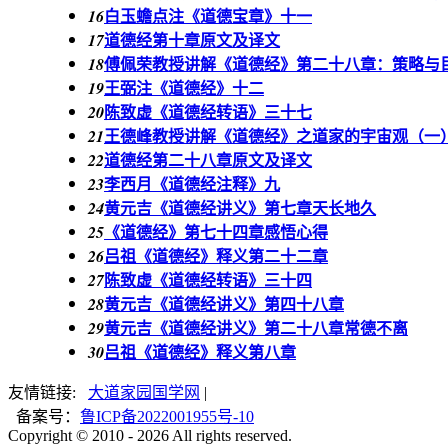
白玉蟾点注《道德宝章》十一
16
道德经第十章原文及译文
17
傅佩荣教授讲解《道德经》第二十八章：策略与
18
王弼注《道德经》十二
19
陈致虚《道德经转语》三十七
20
王德峰教授讲解《道德经》之道家的宇宙观（一
21
道德经第二十八章原文及译文
22
李西月《道德经注释》九
23
黄元吉《道德经讲义》第七章天长地久
24
《道德经》第七十四章感悟心得
25
吕祖《道德经》释义第二十二章
26
陈致虚《道德经转语》三十四
27
黄元吉《道德经讲义》第四十八章
28
黄元吉《道德经讲义》第二十八章常德不离
29
吕祖《道德经》释义第八章
30
友情链接:
大道家园国学网
|
备案号：
鲁ICP备2022001955号-10
Copyright © 2010 -
2026 All rights reserved.