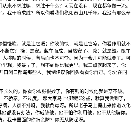
们从来不求胜嘛，求胜干什么？可现在没有，现在都争做一流。
了。我干嘛求胜？所以你看我们稳如泰山几千年。我没有那么辛
你慢慢吹，就是让它暖；你吹的快，就是让它凉，你看作用就不
不断它？ 挫：是安。载车而成，当然安了。 隳：就是毁。堕车
，人排队的时候，有后面也不可怜。因为一会儿可能就变了。可
心里想，我最早了，想不到你比我更早。我三点就起来了，你
人开口闭口都骂那些人。我倒建议你回头看看你自己。你处在同
不长久的。你看你衣服很妙了，你有钱的时候他就是穿不破。
：不骄泰，不过度。 那大家马上想到那这些，就算我做到了，
好啊，人家不排呀，我就倒霉呀。所以老子马上提出来修道以化
其他都没有办法，你威胁他，他不怕你利用他，他不从他骗你。
防。我卡里面的你怎么防？你无从防起呀。