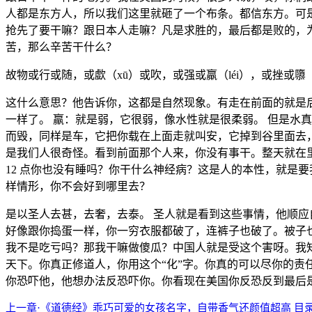
人都是东方人，所以我们这里就砸了一个布条。都信东方。可
抢先了要干嘛？跟日本人走嘛？凡是求胜的，最后都是败的，
苦，那么辛苦干什么？
故物或行或随，或歔（xū）或吹，或强或羸（léi），或挫或隳（
这什么意思？他告诉你，这都是自然现象。有走在前面的就是
一样了。 羸：就是弱，它很弱，像水性就是很柔弱。 但是水
而毁，同样是车，它把你载在上面走就叫安，它掉到谷里面去
是我们人很奇怪。看到前面那个人来，你没有事干。整天就在
12 点你也没有睡吗？你干什么神经病？这是人的本性，就是
样情形，你不会好到哪里去？
是以圣人去甚，去奢，去泰。 圣人就是看到这些事情，他顺
好像跟你捣蛋一样，你一穷衣服都破了，连裤子也破了。被子也
我不是吃亏吗？那我干嘛做傻瓜？中国人就是受这个害呀。我
天下。你真正修道人，你用这个“化”字。你真的可以尽你的
你恐吓他，他想办法反恐吓你。你看现在美国你反恐反到最后
上一章·《道德经》乖巧可爱的女孩名字，自带香气还颜值超高
目