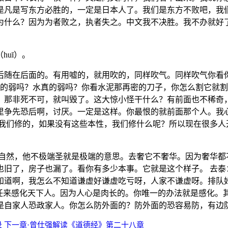
是凡是写东方必胜的，一定是日本人了。我们是东方不败吧，我
为什么？因为为者败之，执者失之。中文我不决胜。我不办就好
huī）。
后随在后面的。有用嘘的，就用吹的，同样吹气。同样吹气你看
真的弱吗？水真的弱吗？你看水泥那再密的刀子，你怎么割它就割
，那非死不可，就叫毁了。这大惊小怪干什么？有前面也不稀奇
里争先恐后啊，讨厌。一定是这样。你最恨的就前面那个人。我
要我们修的，如果没有这些本性，我们修什么呢？所以现在很多
应自然，他不极端圣就是极端的意思。去奢它不奢华。因为奢华都
旧了，房子也漏了。看你有多少本事。它就是这个样子。 去泰
知道啊，我怎么不知道谦虚好谦虚吃亏呀，人家不谦虚呀。排队
责任来感化天下人。因为人心是肉长的。你唯一的办法就是感化。
是自家人恐政家人。你怎么防外面的？防外面的恐容易防，有边
录
下一章·曾仕强解读《道德经》第二十八章