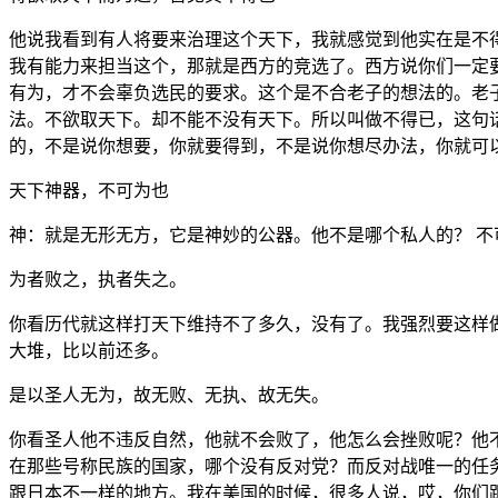
他说我看到有人将要来治理这个天下，我就感觉到他实在是不
我有能力来担当这个，那就是西方的竞选了。西方说你们一定
有为，才不会辜负选民的要求。这个是不合老子的想法的。老
法。不欲取天下。却不能不没有天下。所以叫做不得已，这句
的，不是说你想要，你就要得到，不是说你想尽办法，你就可
天下神器，不可为也
神：就是无形无方，它是神妙的公器。他不是哪个私人的？ 不
为者败之，执者失之。
你看历代就这样打天下维持不了多久，没有了。我强烈要这样
大堆，比以前还多。
是以圣人无为，故无败、无执、故无失。
你看圣人他不违反自然，他就不会败了，他怎么会挫败呢？他
在那些号称民族的国家，哪个没有反对党？而反对战唯一的任
跟日本不一样的地方。我在美国的时候，很多人说，哎，你们