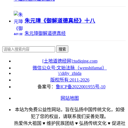
朱元璋《御解道德真经》十八
朱元璋御解道德真经
搜索
[土地道德经网]:tudiqing.com
微信公众号:文始法脉（wenshifamai）
\/:ddjy_zhida
版权所有:2011-
2026
备案号：
鲁ICP备2022001955号-10
网站地图
本站为免费公益性网站，旨在弘扬中国传统文化，如侵
犯了您的权益，请联系我们妥善处理。
热爱伟大祖国 ♥ 维护民族团结 ♥ 弘扬传统文化 ♥ 促进社