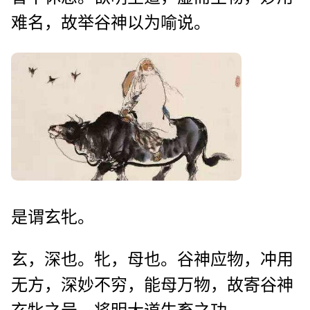
难名，故举谷神以为喻说。
是谓玄牝。
玄，深也。牝，母也。谷神应物，冲用
无方，深妙不穷，能母万物，故寄谷神