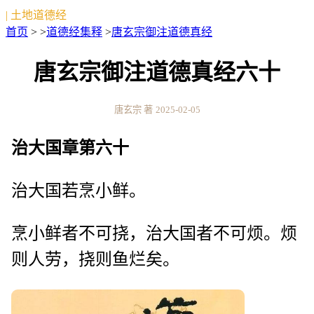
| 土地道德经
首页
> >
道德经集释
>
唐玄宗御注道德真经
唐玄宗御注道德真经六十
唐玄宗 著
2025-02-05
治大国章第六十
治大国若烹小鲜。
烹小鲜者不可挠，治大国者不可烦。烦
则人劳，挠则鱼烂矣。