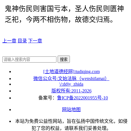
鬼神伤民则害国亏本，圣人伤民则匮神
乏祀，今两不相伤物，故德交归焉。
上一章
目录
下一章
搜索
[土地道德经网]:tudiqing.com
微信公众号:文始法脉（wenshifamai）
\/:ddjy_zhida
版权所有:2011-
2026
备案号：
鲁ICP备2022001955号-10
网站地图
本站为免费公益性网站，旨在弘扬中国传统文化，如侵
犯了您的权益，请联系我们妥善处理。