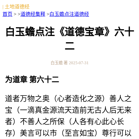
| 土地道德经
首页
> >
道德经集释
>
白玉蟾点注道德经
白玉蟾点注《道德宝章》六十
二
白玉蟾 著
2025-07-31
为道章 第六十二
道者万物之奥（心者造化之源）善人之
宝（一滴真金源流天造前无古人后无来
者）不善人之所保（人各有心此心长
存）美言可以市（至言如宝）尊行可以