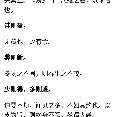
失其正。《易》曰：尺蠖之屈，以求信
也。
洼则盈，
无藏也，故有余。
弊则新。
冬闭之不固，则春生之不茂。
少则得，多则惑。
道要不烦，闻见之多，不如其约也。以
支为旨，则终身不解，兹谓大惑。