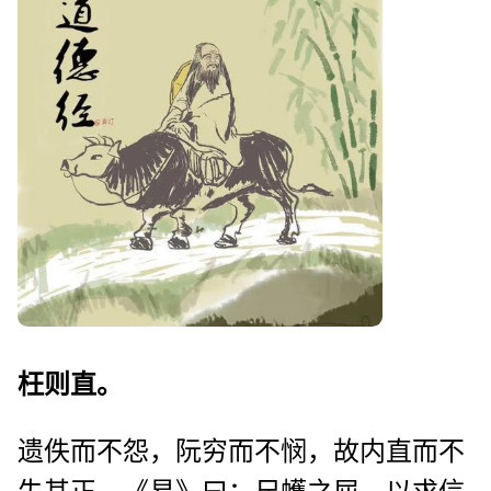
枉则直。
遗佚而不怨，阮穷而不悯，故内直而不