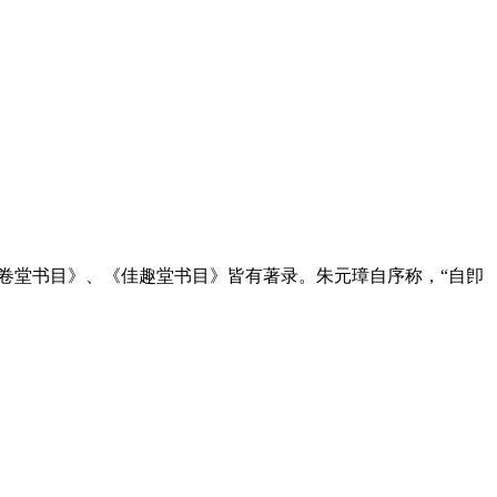
万卷堂书目》、《佳趣堂书目》皆有著录。朱元璋自序称，“自卽