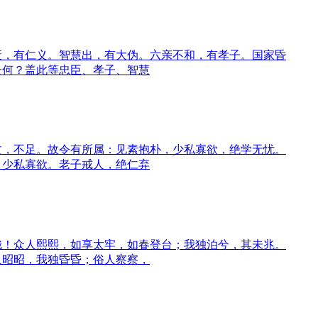
废，有仁义。智慧出，有大伪。六亲不和，有孝子。国家昏
云何？盖此等忠臣、孝子、智慧
文，不足。故令有所属：见素抱朴，少私寡欲，绝学无忧。
，少私寡欲。老子戒人，绝仁弃
哉！众人熙熙，如享太牢，如春登台；我独泊兮，其未兆。
人昭昭，我独昏昏；俗人察察，