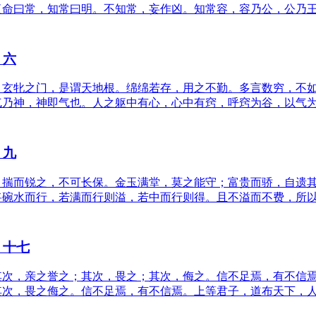
复命曰常，知常曰明。不知常，妄作凶。知常容，容乃公，公乃
》六
。玄牝之门，是谓天地根。绵绵若存，用之不勤。多言数穷，不
气乃神，神即气也。人之躯中有心，心中有窍，呼窍为谷，以气
》九
；揣而锐之，不可长保。金玉满堂，莫之能守；富贵而骄，自遗
将碗水而行，若满而行则溢，若中而行则得。且不溢而不费，所
》十七
其次，亲之誉之；其次，畏之；其次，侮之。信不足焉，有不信
其次，畏之侮之。信不足焉，有不信焉。上等君子，道布天下，