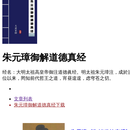
朱元璋御解道德真经
经名：大明太祖高皇帝御注道德眞经。明太祖朱元璋注，成於洪
位以来，罔知前代哲王之道，宵昼遑遑，虑穹苍之切。
文章列表
朱元璋御解道德真经下载