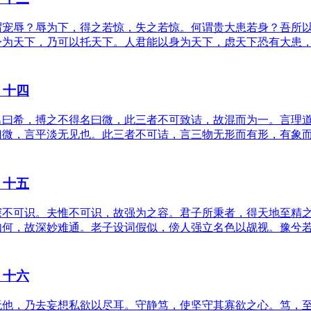
谓宠辱？辱为下，得之若惊，失之若惊。何谓贵大患若身？吾所
身为天下，乃可以托天下。人君能以身为天下，虑天下恐有大患
》十四
名曰希，搏之不得名曰微，此三者不可致诘，故混而为一。言理
曰微，言平淡无见也。此三者不可诘，言三物无形而有形，有象
》十五
深不可识。夫惟不可识，故强为之容。君子所秉者，得天地至精
如何，故深妙难通。老子设词假似，傍人强立名色以觇视。豫兮
》十六
无他，乃去妄想私欲以尽耳。守静笃，使坚守其寡欲之心。笃，