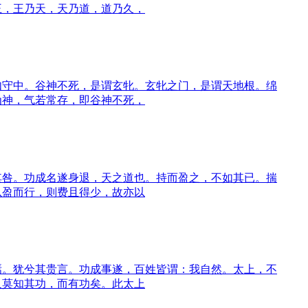
王，王乃天，天乃道，道乃久，
如守中。谷神不死，是谓玄牝。玄牝之门，是谓天地根。绵
为神，气若常存，即谷神不死，
其咎。功成名遂身退，天之道也。持而盈之，不如其已。揣
以盈而行，则费且得少，故亦以
焉。犹兮其贵言。功成事遂，百姓皆谓：我自然。太上，不
人莫知其功，而有功矣。此太上