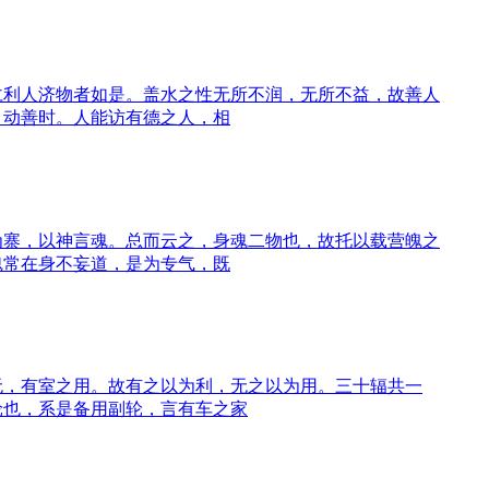
仁利人济物者如是。盖水之性无所不润，无所不益，故善人
，动善时。人能访有德之人，相
为寨，以神言魂。总而云之，身魂二物也，故托以载营魄之
魂常在身不妄道，是为专气，既
无，有室之用。故有之以为利，无之以为用。三十辐共一
轮也，系是备用副轮，言有车之家