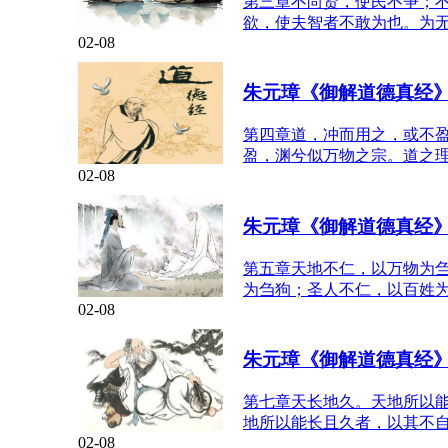
第三章不尚贤，使民不争；
欲，使夫智者不敢为也。为
02-08
朱元璋《御解道德真经
第四章道，冲而用之，或不
盈，渊兮似万物之宗。道之
02-08
朱元璋《御解道德真经
第五章天地不仁，以万物为
为刍狗；圣人不仁，以百姓
02-08
朱元璋《御解道德真经
第七章天长地久。天地所以
地所以能长且久者，以其不
02-08