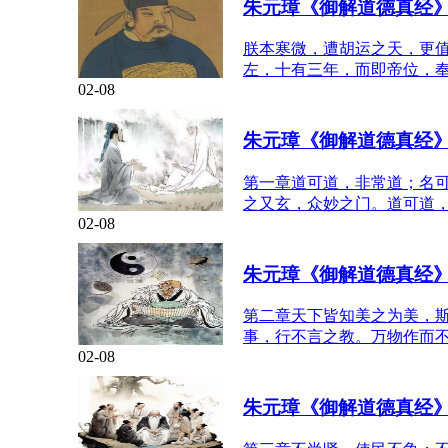
朱元璋《御解道德真经
朕本寒微，遭胡运之天，更
左，十有三年，而即帝位，
02-08
朱元璋《御解道德真经
第一章道可道，非常道；名
之又玄，众妙之门。道可道
02-08
朱元璋《御解道德真经
第二章天下皆知美之为美，
事，行不言之教。万物作而
02-08
朱元璋《御解道德真经