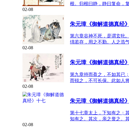
根。归根曰静，静曰复命，
02-08
朱元璋《御解道德真经
第六章谷神不死，是谓玄牝
绵若存，用之不勤。人之浩
02-08
朱元璋《御解道德真经
第九章持而盈之，不如其已
而锐之，不可长保。此如人
02-08
朱元璋《御解道德真经
第十七章太上，下知有之；
知有之。其次，亲之誉之。
02-08