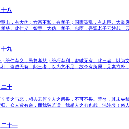
》十八
智慧出，有大伪；六亲不和，有孝子；国家昏乱，有忠臣。大道
复孝慈。此仁义、智慧、大伪、孝子、忠臣，吾观老子云妙哉，
》十九
倍；绝仁弃义，民复孝慈；绝巧弃利，盗贼无有。此三者，以为
弃利，盗贼无有。此三者，以为文不足。故令有所属，见素抱朴
》二十
何？美之与恶，相去若何？人之所畏，不可不畏。荒兮，其未央
所归。众人皆有余，而我独若遗，我愚人之心也哉，沌沌兮！俗
》二十一