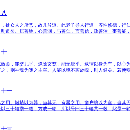
》八
争，处众人之所恶，故几於道。此老子导人行道，养性修德，行
，则道矣。居善地，心善渊，与善仁，言善信，政善治，事善能
》十
气致柔，能婴儿乎。涤除玄览，能无疵乎。载谓以身为车，以心
言之，则神魂为魄之主宰。人能以魂不离於魄，则人健矣。若使
》十一
车之用。埏埴以为器，当其无，有器之用。凿户牖以为室，当其
轮以三十辐攒一毂，方成一轮，所以号曰三十辐共一毂，此是一
》十三