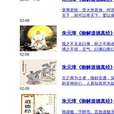
宠辱若惊，贵大患若身。何
天下，则可以寄天下。爱以
02-08
朱元璋《御解道德真经
视之不见名曰夷，听之不闻
搏之不得，言气。曰夷曰希
02-08
朱元璋《御解道德真经
古之善为士者，微妙玄通，
则灵神於心，人莫知其所为
02-08
朱元璋《御解道德真经
致虚极，守静笃。言致虚极