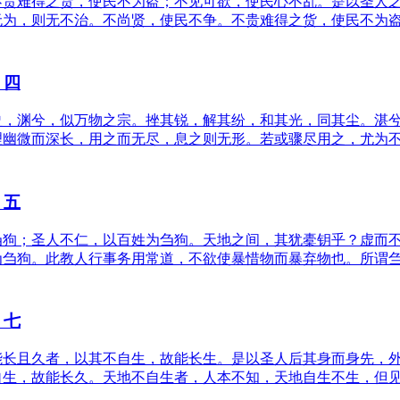
不贵难得之货，使民不为盗；不见可欲，使民心不乱。是以圣人
无为，则无不治。不尚贤，使民不争。不贵难得之货，使民不为
》四
盈，渊兮，似万物之宗。挫其锐，解其纷，和其光，同其尘。湛
理幽微而深长，用之而无尽，息之则无形。若或骤尽用之，尤为
》五
刍狗；圣人不仁，以百姓为刍狗。天地之间，其犹橐钥乎？虚而
为刍狗。此教人行事务用常道，不欲使暴惜物而暴弃物也。所谓
》七
能长且久者，以其不自生，故能长生。是以圣人后其身而身先，
自生，故能长久。天地不自生者，人本不知，天地自生不生，但