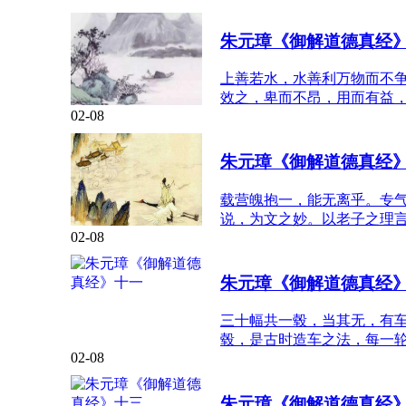
朱元璋《御解道德真经
上善若水，水善利万物而不
效之，卑而不昂，用而有益
02-08
朱元璋《御解道德真经
载营魄抱一，能无离乎。专
说，为文之妙。以老子之理
02-08
朱元璋《御解道德真经
三十幅共一毂，当其无，有
毂，是古时造车之法，每一
02-08
朱元璋《御解道德真经