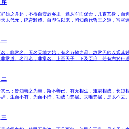
》序
值群雄之并起，不得自安於乡里，遂从军而保命，几丧其身，而
奉天以代元，统育黔黎。自即位以来，罔知前代哲王之道，宵昼
》一
可名，非常名。无名天地之始，有名万物之母。故常无欲以观其
，非常道。名可名，非常名。上至天子，下及臣庶，若有志於行
》二
斯恶已；皆知善之为善，斯不善已。有无相生，难易相成，长短
不辞，生而不有，为而不恃，功成而弗居。夫唯弗居，是以不去
》三