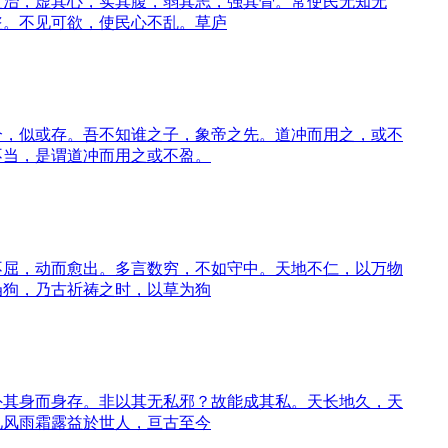
之治，虚其心，实其腹，弱其志，强其骨。常使民无知无
盗。不见可欲，使民心不乱。草庐
兮，似或存。吾不知谁之子，象帝之先。道冲而用之，或不
不当，是谓道冲而用之或不盈。
不屈，动而愈出。多言数穷，不如守中。天地不仁，以万物
刍狗，乃古祈祷之时，以草为狗
外其身而身存。非以其无私邪？故能成其私。天长地久，天
见风雨霜露益於世人，亘古至今