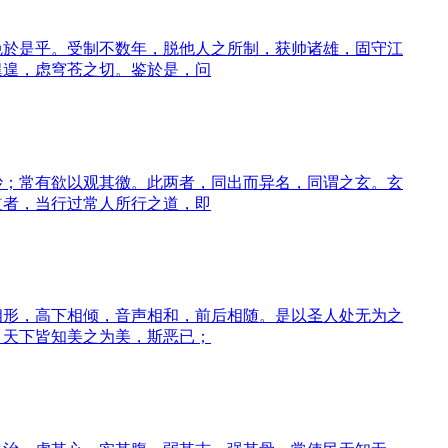
免於是乎。受制不数年，脱他人之所制，获帅诸雄，固守江
遑遑，虑穹苍之切。鉴於是，问
妙；常有欲以观其徼。此两者，同出而异名，同谓之玄。玄
道者，当行过常人所行之道，即
相形，高下相倾，音声相和，前后相随。是以圣人处无为之
。天下皆知美之为美，斯恶已；