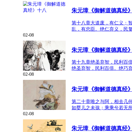
朱元璋《御解道德真经
第十八章大道废，有仁义；
乱，有忠臣。绝仁弃义，民
02-08
朱元璋《御解道德真经
第十九章绝圣弃智，民利百
绝圣弃智，民利百倍。绝巧
02-08
朱元璋《御解道德真经
第二十章唯之与阿，相去几
如婴儿之未孩；乘乘兮若无
02-08
朱元璋《御解道德真经