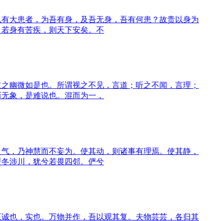
以有大患者，为吾有身，及吾无身，吾有何患？故贵以身为
，若身有苦疾，则天下安矣。不
道之幽微如是也。所谓视之不见，言道；听之不闻，言理；
而无象，是难说也。混而为一，
之气，乃神慧而不妄为。使其动，则诸事有理焉。使其静，
若冬涉川，犹兮若畏四邻。俨兮
至诚也，实也。万物并作，吾以观其复。夫物芸芸，各归其