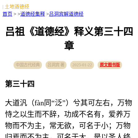
| 土地道德经
首页
> >
道德经集释
>
吕洞宾解道德经
吕祖《道德经》释义第三十四
章
中国古代经典
吕洞宾 著
2025-01-22
原文图书版
第三十四
大道汎（fàn同“泛”）兮其可左右，万物
恃之以生而不辞，功成不名有，爱养万
物而不为主，常无欲，可名于小；万物
归焉而不为主，可名于大。是以圣人终